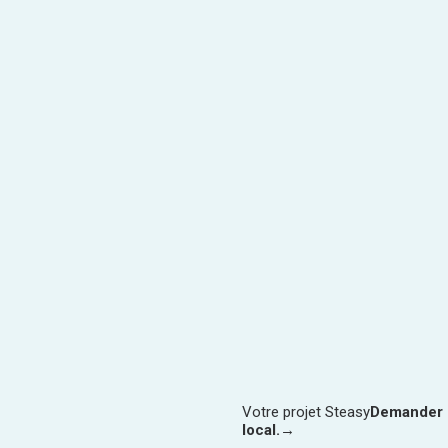
Votre projet Steasy
Demander u
local.
→