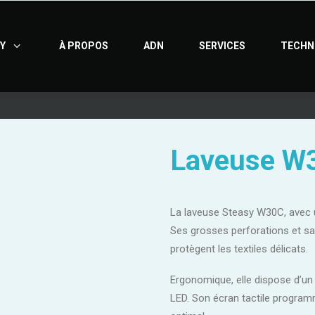
Y
À PROPOS
ADN
SERVICES
TECHN
Laveuse W
La laveuse Steasy W30C, avec u
Ses grosses perforations et sa 
protègent les textiles délicats.
Ergonomique, elle dispose d’un 
LED. Son écran tactile progra