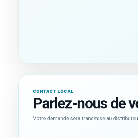
Poids de la machine
700 kg
Autres caractéristiques
CONTACT LOCAL
Parlez-nous de vo
Votre demande sera transmise au distributeu
socle en option
Ref B30 (xx cm)