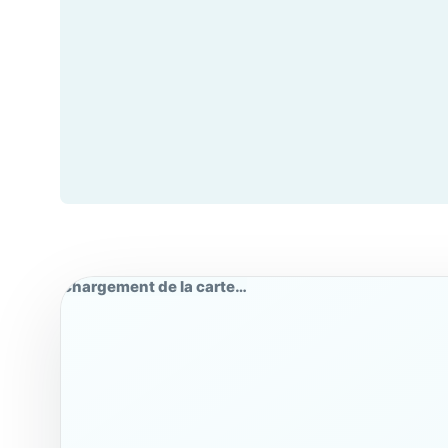
Puissance Chauffage
18 kW
Puissance Moteur
3,5 kW
Raccordements
Chargement de la carte…
Raccordement Electrique
x
Raccordement eau froide
1,90 cm
Raccordement eau Chaude
1,90 cm