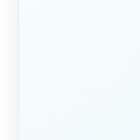
Raccordement Evacuation
76 mm
Dimensions / poids
Largeur de la machine
1 032 mm
Largeur de la machine
1 032 mm
Profondeur de la machine
1 123 mm
Hauteur de la machine
1 484 mm